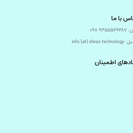
س با ما
935556 98+
info [at] shiraz.tech
ادهای اطمینان