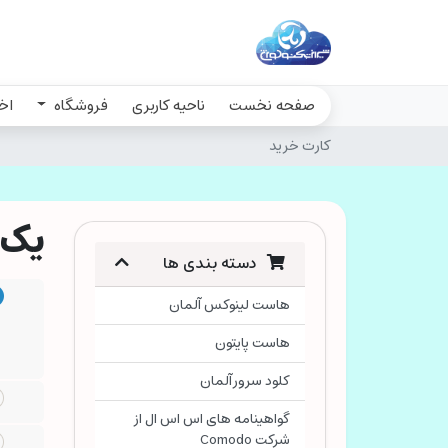
صفحه نخست
ناحیه کاربری
فروشگاه
اخب
کارت خرید
یک 
دسته بندی ها
هاست لینوکس آلمان
هاست پایتون
کلود سرور آلمان
گواهینامه های اس اس ال از
شرکت Comodo